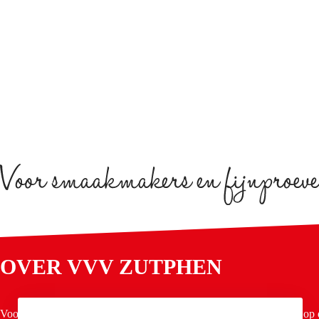
OVER VVV ZUTPHEN
Voor een paar uurtjes, een dagje of een paar dagen Zutphen vind je op