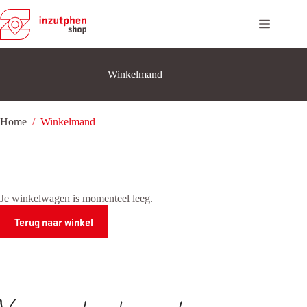
Ga
naar
de
inhoud
Winkelmand
Home
/
Winkelmand
Je winkelwagen is momenteel leeg.
Terug naar winkel