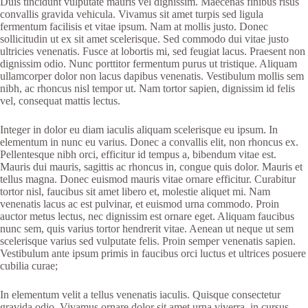
Duis tincidunt vulputate mauris vel dignissim. Maecenas finibus risus
convallis gravida vehicula. Vivamus sit amet turpis sed ligula
fermentum facilisis et vitae ipsum. Nam at mollis justo. Donec
sollicitudin ut ex sit amet scelerisque. Sed commodo dui vitae justo
ultricies venenatis. Fusce at lobortis mi, sed feugiat lacus. Praesent non
dignissim odio. Nunc porttitor fermentum purus ut tristique. Aliquam
ullamcorper dolor non lacus dapibus venenatis. Vestibulum mollis sem
nibh, ac rhoncus nisl tempor ut. Nam tortor sapien, dignissim id felis
vel, consequat mattis lectus.
Integer in dolor eu diam iaculis aliquam scelerisque eu ipsum. In
elementum in nunc eu varius. Donec a convallis elit, non rhoncus ex.
Pellentesque nibh orci, efficitur id tempus a, bibendum vitae est.
Mauris dui mauris, sagittis ac rhoncus in, congue quis dolor. Mauris et
tellus magna. Donec euismod mauris vitae ornare efficitur. Curabitur
tortor nisl, faucibus sit amet libero et, molestie aliquet mi. Nam
venenatis lacus ac est pulvinar, et euismod urna commodo. Proin
auctor metus lectus, nec dignissim est ornare eget. Aliquam faucibus
nunc sem, quis varius tortor hendrerit vitae. Aenean ut neque ut sem
scelerisque varius sed vulputate felis. Proin semper venenatis sapien.
Vestibulum ante ipsum primis in faucibus orci luctus et ultrices posuere
cubilia curae;
In elementum velit a tellus venenatis iaculis. Quisque consectetur
gravida odio. Vivamus ornare dolor sit amet urna viverra, in cursus