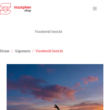
Ga
naar
de
inhoud
Voorbeeld bericht
Home
/
Algemeen
/
Voorbeeld bericht