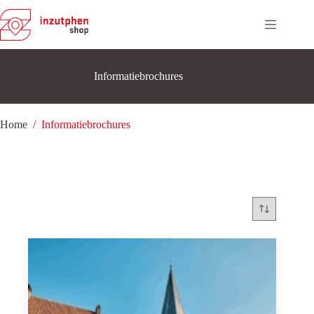
Ga
naar
de
inhoud
Informatiebrochures
Home
/
Informatiebrochures