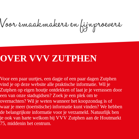
OVER VVV ZUTPHEN
Voor een paar uurtjes, een dagje of een paar dagen Zutphen
vind je op deze website alle praktische informatie. Wil je
Zutphen op eigen houtje ontdekken of laat je je verrassen door
een van onze stadsgidsen? Zoek je een plek om te
overnachten? Wil je weten wanneer het koopzondag is of
waar je meer (toeristische) informatie kunt vinden? We hebben
de belangrijkste informatie voor je verzameld. Natuurlijk ben
je ook van harte welkom bij VVV Zutphen aan de Houtmarkt
75, middenin het centrum.