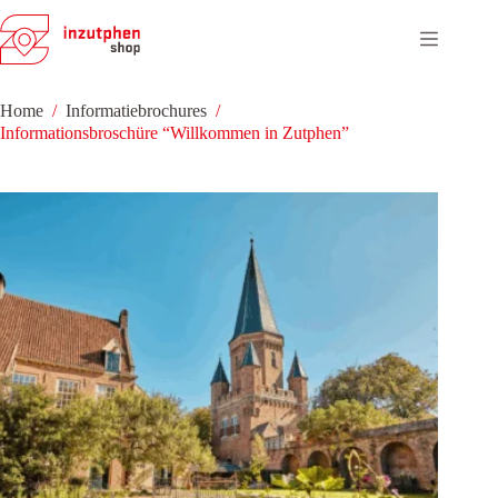
Ga
naar
de
inhoud
Home
/
Informatiebrochures
/
Informationsbroschüre “Willkommen in Zutphen”