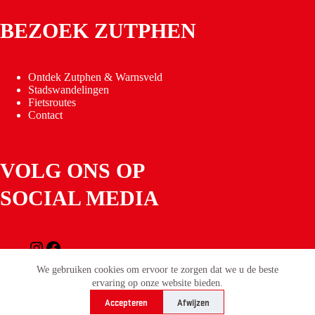
BEZOEK ZUTPHEN
Ontdek Zutphen & Warnsveld
Stadswandelingen
Fietsroutes
Contact
VOLG ONS OP
SOCIAL MEDIA
Instagram
Facebook
Copyright © 2026 Stichting Zutphen Promotie
-
We gebruiken cookies om ervoor te zorgen dat we u de beste
Privacyverklaring
- Ontwikkeld door
Best4u Media
ervaring op onze website bieden.
Accepteren
Afwijzen