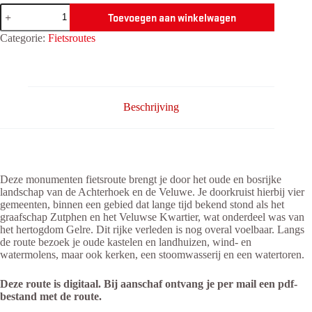
Fietsroute
Toevoegen aan winkelwagen
Graafschap
Zutphen
Categorie:
Fietsroutes
en
het
Veluwse
Kwartier
(68
km)
Beschrijving
aantal
Deze monumenten fietsroute brengt je door het oude en bosrijke
landschap van de Achterhoek en de Veluwe. Je doorkruist hierbij vier
gemeenten, binnen een gebied dat lange tijd bekend stond als het
graafschap Zutphen en het Veluwse Kwartier, wat onderdeel was van
het hertogdom Gelre. Dit rijke verleden is nog overal voelbaar. Langs
de route bezoek je oude kastelen en landhuizen, wind- en
watermolens, maar ook kerken, een stoomwasserij en een watertoren.
Deze route is digitaal. Bij aanschaf ontvang je per mail een pdf-
bestand met de route.