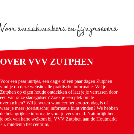
OVER VVV ZUTPHEN
Voor een paar uurtjes, een dagje of een paar dagen Zutphen
vind je op deze website alle praktische informatie. Wil je
Zutphen op eigen houtje ontdekken of laat je je verrassen door
een van onze stadsgidsen? Zoek je een plek om te
overnachten? Wil je weten wanneer het koopzondag is of
waar je meer (toeristische) informatie kunt vinden? We hebben
de belangrijkste informatie voor je verzameld. Natuurlijk ben
je ook van harte welkom bij VVV Zutphen aan de Houtmarkt
75, middenin het centrum.