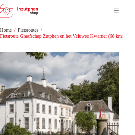
Ga
naar
de
inhoud
Home
/
Fietsroutes
/
Fietsroute Graafschap Zutphen en het Veluwse Kwartier (68 km)