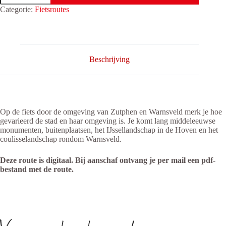
Zutphen
Categorie:
Fietsroutes
&
Warnsveld
(37km)
aantal
Beschrijving
Op de fiets door de omgeving van Zutphen en Warnsveld merk je hoe
gevarieerd de stad en haar omgeving is. Je komt lang middeleeuwse
monumenten, buitenplaatsen, het IJssellandschap in de Hoven en het
coulisselandschap rondom Warnsveld.
Deze route is digitaal. Bij aanschaf ontvang je per mail een pdf-
bestand met de route.