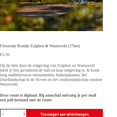
Fietsroute Rondje Zutphen & Warnsveld (37km)
€
3,50
Op de fiets door de omgeving van Zutphen en Warnsveld
merk je hoe gevarieerd de stad en haar omgeving is. Je komt
lang middeleeuwse monumenten, buitenplaatsen, het
IJssellandschap in de Hoven en het coulisselandschap rondom
Warnsveld.
Deze route is digitaal. Bij aanschaf ontvang je per mail
een pdf-bestand met de route.
Fietsroute
Toevoegen aan winkelwagen
Rondje