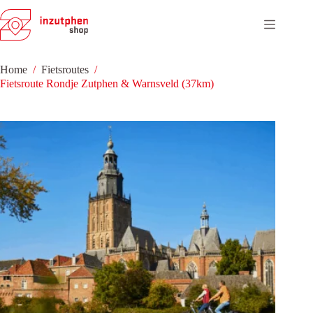
Ga
naar
de
inhoud
Home
/
Fietsroutes
/
Fietsroute Rondje Zutphen & Warnsveld (37km)