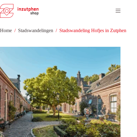
Ga
naar
de
inhoud
Home
/
Stadswandelingen
/
Stadswandeling Hofjes in Zutphen