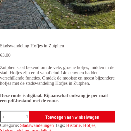
Stadswandeling Hofjes in Zutphen
€
3,00
Zutphen staat bekend om de vele, groene hofjes, midden in de
stad. Hofjes zijn er al vanaf eind 14e eeuw en hadden
verschillende functies. Ontdek de mooiste en meest bijzondere
hofjes met de stadswandeling Hofjes in Zutphen.
Deze route is digitaal. Bij aanschaf ontvang je per mail
een pdf-bestand met de route.
Stadswandeling
Toevoegen aan winkelwagen
Hofjes
in
Categorie:
Stadswandelingen
Tags:
Historie
,
Hofjes
,
Zutphen
Stadswandeling
,
wandeling